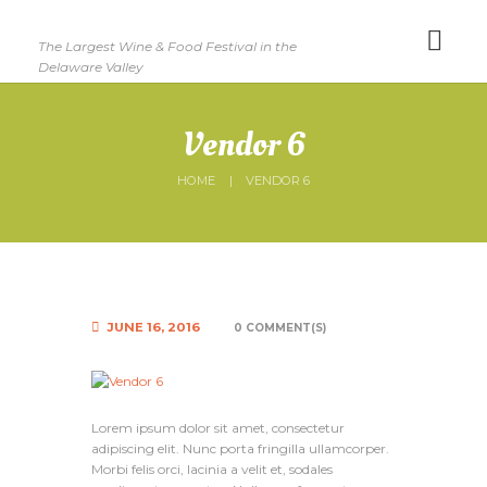
The Largest Wine & Food Festival in the
Delaware Valley
Vendor 6
HOME
VENDOR 6
JUNE 16, 2016
0 COMMENT(S)
Lorem ipsum dolor sit amet, consectetur
adipiscing elit. Nunc porta fringilla ullamcorper.
Morbi felis orci, lacinia a velit et, sodales