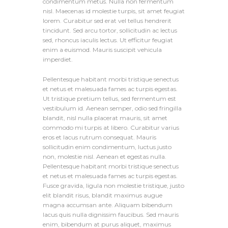
condimentum metus. Nulla non fermentum
nisl. Maecenas id molestie turpis, sit amet feugiat
lorem. Curabitur sed erat vel tellus hendrerit
tincidunt. Sed arcu tortor, sollicitudin ac lectus
sed, rhoncus iaculis lectus. Ut efficitur feugiat
enim a euismod. Mauris suscipit vehicula
imperdiet.
Pellentesque habitant morbi tristique senectus
et netus et malesuada fames ac turpis egestas.
Ut tristique pretium tellus, sed fermentum est
vestibulum id. Aenean semper, odio sed fringilla
blandit, nisl nulla placerat mauris, sit amet
commodo mi turpis at libero. Curabitur varius
eros et lacus rutrum consequat. Mauris
sollicitudin enim condimentum, luctus justo
non, molestie nisl. Aenean et egestas nulla.
Pellentesque habitant morbi tristique senectus
et netus et malesuada fames ac turpis egestas.
Fusce gravida, ligula non molestie tristique, justo
elit blandit risus, blandit maximus augue
magna accumsan ante. Aliquam bibendum
lacus quis nulla dignissim faucibus. Sed mauris
enim, bibendum at purus aliquet, maximus